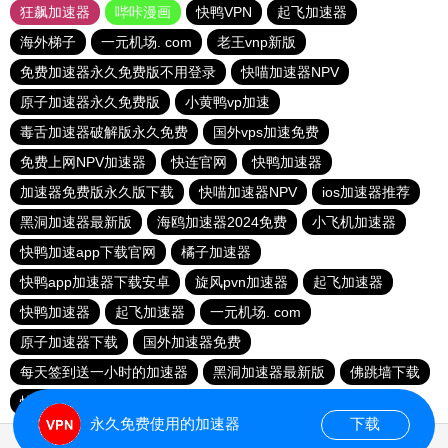
狂飙加速器
哔咔漫画
快鸭VPN
起飞加速器
海外梯子
一元机场. com
老王vnp新版
免费加速器永久免费版不用登录
快喵加速器NPV
原子加速器永久免费版
小黄鸭vp加速
毒舌加速器破解版永久免费
国外vps加速免费
免费上网NPV加速器
快连官网
快鸭加速器
加速器免费版永久版下载
快喵加速器NPV
ios加速器推荐
黑洞加速器最新版
海鸥加速器2024免费
小飞机加速器
快鸭加速app下载官网
橘子加速器
快鸭app加速器下载安卓
旋风pvn加速器
起飞加速器
快鸭加速器
起飞加速器
一元机场. com
原子加速器下载
国外加速器免费
每天签到送一小时的加速器
黑洞加速器最新版
佛跳墙下载
快连官网
快鸭免费加速官网
安易加速器
永久免费使用的加速器
下载