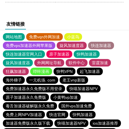
友情链接
网站地图
免费vqn外网加速
小蓝鸟
免费vps加速器外网苹果版
旋风加速度器
快连加速器
快连加速器官网入口
原子加速器
快鸭加速器
旋风加速度器
外网网址导航
软件中心
雷霆加速
狂飙加速器
哔咔漫画
快鸭VPN
起飞加速器
海外梯子
一元机场. com
老王vnp新版
免费加速器永久免费版不用登录
快喵加速器NPV
原子加速器永久免费版
小黄鸭vp加速
毒舌加速器破解版永久免费
国外vps加速免费
免费上网NPV加速器
快连官网
快鸭加速器
加速器免费版永久版下载
快喵加速器NPV
ios加速器推荐