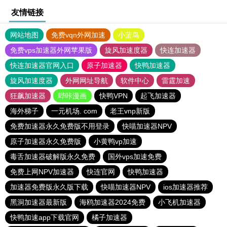
友情链接
网站地图
免费vqn外网加速
小蓝鸟
免费vps加速器外网苹果版
旋风加速度器
快连加速器
快连加速器官网入口
原子加速器
快鸭加速器
旋风加速度器
外网网址导航
软件中心
雷霆加速
狂飙加速器
哔咔漫画
快鸭VPN
起飞加速器
海外梯子
一元机场. com
老王vnp新版
免费加速器永久免费版不用登录
快喵加速器NPV
原子加速器永久免费版
小黄鸭vp加速
毒舌加速器破解版永久免费
国外vps加速免费
免费上网NPV加速器
快连官网
快鸭加速器
加速器免费版永久版下载
快喵加速器NPV
ios加速器推荐
黑洞加速器最新版
海鸥加速器2024免费
小飞机加速器
快鸭加速app下载官网
橘子加速器