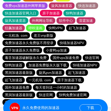
免费vps加速器外网苹果版
旋风加速度器
快连加速器
快连加速器官网入口
原子加速器
快鸭加速器
旋风加速度器
外网网址导航
软件中心
雷霆加速
狂飙加速器
哔咔漫画
快鸭VPN
起飞加速器
一元机场. com
老王vnp新版
免费加速器永久免费版不用登录
快喵加速器NPV
原子加速器永久免费版
小黄鸭vp加速
毒舌加速器破解版永久免费
国外vps加速免费
快连官网
快鸭加速器
加速器免费版永久版下载
快喵加速器NPV
黑洞加速器最新版
旋风pvn加速器
起飞加速器
起飞加速器
一元机场. com
原子加速器下载
国外加速器免费
每天签到送一小时的加速器
黑洞加速器最新版
快连官网
快鸭免费加速官网
安易加速器
永久免费使用的加速器
下载