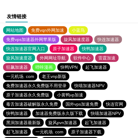
友情链接
网站地图
免费vqn外网加速
小蓝鸟
免费vps加速器外网苹果版
旋风加速度器
快连加速器
快连加速器官网入口
原子加速器
快鸭加速器
旋风加速度器
外网网址导航
软件中心
雷霆加速
狂飙加速器
哔咔漫画
快鸭VPN
起飞加速器
一元机场. com
老王vnp新版
免费加速器永久免费版不用登录
快喵加速器NPV
原子加速器永久免费版
小黄鸭vp加速
毒舌加速器破解版永久免费
国外vps加速免费
快连官网
快鸭加速器
加速器免费版永久版下载
快喵加速器NPV
黑洞加速器最新版
旋风pvn加速器
起飞加速器
起飞加速器
一元机场. com
原子加速器下载